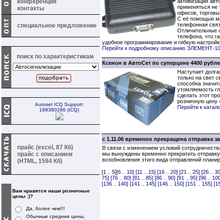
конференция
активизации авт
применяться не т
контакты
офисов, торговы
С её помощью мо
телефонная связ
специальное предложение
Отличительные о
телефона, что г
удобное программирование и гибкую настройку
Перейти к подробному описанию ЭЛЕМЕНТ-1
поиск по характеристикам
Ксенон в АвтоСет по суперцене 4400 рубле
Наступает долга
только на свет 
способна значит
утомляемость гл
сделать этот пр
розничную цену 
Autoset ICQ Support:
Перейти к катал
199380286 (ICQ)
с 1.11.06 временно прекращена отправка 
прайс (excel, 87 Кб)
В связи с изменением условий сотрудничеств
прайс с описанием
мы вынуждены временно прекратить отправку
возобновления этиго вида отправлений плани
(HTML, 1594 Кб)
[1 .. 5]
[6 .. 10]
[11 .. 15]
[16 .. 20]
[21 .. 25]
[26 .. 30
75]
[76 .. 80]
[81 .. 85]
[86 .. 90]
[91 .. 95]
[96 .. 10
[136 .. 140]
[141 .. 145]
[146 .. 150]
[151 .. 155]
[1
Вам нравятся наши розничные
цены :)?
Да, более чем!!!
Обычные средние цены,