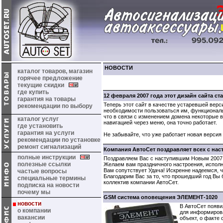
НОВОСТИ
каталог товаров, магазин
горячее предложение
текущие скидки
где купить
12 февраля 2007 года этот дизайн сайта ст
гарантия на товары
Теперь этот сайт в качестве устаревшей верс
рекомендации по выбору
необходимости пользоваться им, функциональ
что в связи с изменением домена некоторые 
каталог услуг
навигацией через меню, она точно работает.
где установить
гарантия на услуги
Не забывайте, что уже работает новая версия 
рекомендации по установке
ремонт сигнализаций
Компания АвтоСет поздравляет всех с на
полные инструкции
Поздравляем Вас с наступившим Новым 2007 
полезные ссылки
Желаем вам праздничного настроения, исполн
Вам сопутствует Удача! Искренне надеемся, ч
частые вопросы
Благодарим Вас за то, что прошедший год Вы 
специальные термины
коллектив компании АвтоСет.
подписка на новости
почему мы
GSM система оповещения ЭЛЕМЕНТ-1020
новости
В АвтоСет появ
о компании
для информиров
вакансии
объект, о факте