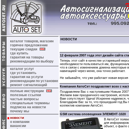
НОВОСТИ
каталог товаров, магазин
горячее предложение
текущие скидки
где купить
12 февраля 2007 года этот дизайн сайта ст
гарантия на товары
Теперь этот сайт в качестве устаревшей верс
рекомендации по выбору
необходимости пользоваться им, функциональ
что в связи с изменением домена некоторые 
каталог услуг
навигацией через меню, она точно работает.
где установить
гарантия на услуги
Не забывайте, что уже работает новая версия 
рекомендации по установке
ремонт сигнализаций
Компания АвтоСет поздравляет всех с на
полные инструкции
Поздравляем Вас с наступившим Новым 2007 
полезные ссылки
Желаем вам праздничного настроения, исполн
Вам сопутствует Удача! Искренне надеемся, ч
частые вопросы
Благодарим Вас за то, что прошедший год Вы 
специальные термины
коллектив компании АвтоСет.
подписка на новости
почему мы
GSM система оповещения ЭЛЕМЕНТ-1020
новости
В АвтоСет появ
о компании
для информиров
вакансии
объект, о факте