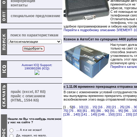
конференция
активизации авт
применяться не т
контакты
офисов, торговы
С её помощью мо
телефонная связ
специальное предложение
Отличительные о
телефона, что г
удобное программирование и гибкую настройку
Перейти к подробному описанию ЭЛЕМЕНТ-1
поиск по характеристикам
Ксенон в АвтоСет по суперцене 4400 рубле
Наступает долга
только на свет 
способна значит
утомляемость гл
сделать этот пр
розничную цену 
Autoset ICQ Support:
Перейти к катал
199380286 (ICQ)
с 1.11.06 временно прекращена отправка 
прайс (excel, 87 Кб)
В связи с изменением условий сотрудничеств
прайс с описанием
мы вынуждены временно прекратить отправку
возобновления этиго вида отправлений плани
(HTML, 1594 Кб)
[1 .. 5]
[6 .. 10]
[11 .. 15]
[16 .. 20]
[21 .. 25]
[26 .. 30
75]
[76 .. 80]
[81 .. 85]
[86 .. 90]
[91 .. 95]
[96 .. 10
[136 .. 140]
[141 .. 145]
[146 .. 150]
[151 .. 155]
[1
Нашли ли Вы что-нибудь полезное
у нас на сайте ?
... А я и не искал!
Да, нашел, но мало.